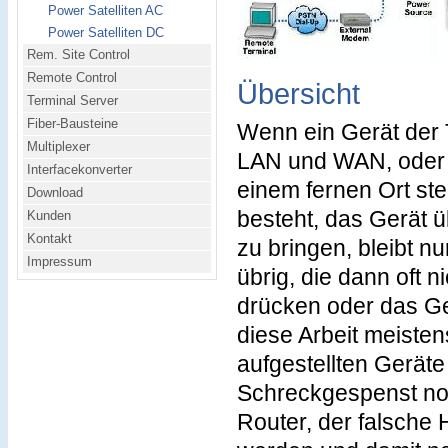
Power Satelliten AC
Power Satelliten DC
Rem. Site Control
Remote Control
Übersicht
Terminal Server
Fiber-Bausteine
Wenn ein Gerät der
Multiplexer
LAN und WAN, oder e
Interfacekonverter
einem fernen Ort steh
Download
besteht, das Gerät ü
Kunden
Kontakt
zu bringen, bleibt n
Impressum
übrig, die dann oft 
drücken oder das Ge
diese Arbeit meiste
aufgestellten Geräte 
Schreckgespenst noc
Router, der falsche